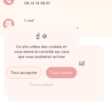
06 14 14 68 61
E-mail
carolineromoaldo@gmail.com
Ce site utilise des cookies et
vous donne le contrôle sur ceux
que vous souhaitez activer
N'hésitez pas à nous
contacter
Tout accepter
Tout refuser
Personnaliser