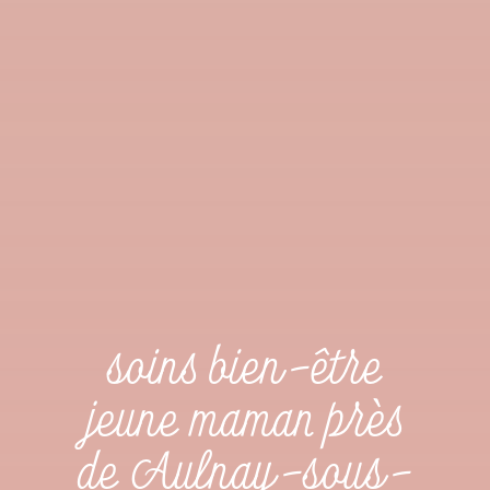
soins bien-être
jeune maman près
de Aulnay-sous-