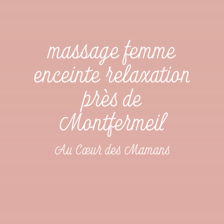
massage femme
enceinte relaxation
près de
Montfermeil
Au Cœur des Mamans