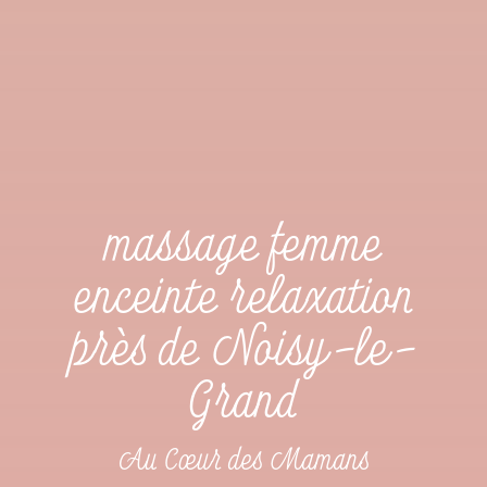
massage femme
enceinte relaxation
près de Noisy-le-
Grand
Au Cœur des Mamans