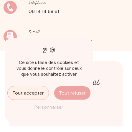
Téléphone
06 14 14 68 61
E-mail
carolineromoaldo@gmail.com
Ce site utilise des cookies et
vous donne le contrôle sur ceux
que vous souhaitez activer
N'hésitez pas à nous
contacter
Tout accepter
Tout refuser
Personnaliser