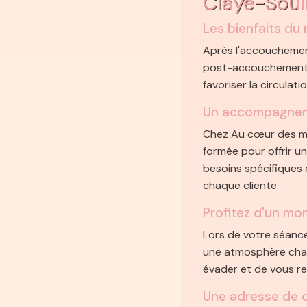
Les bienfaits d
Après l'accouchement
post-accouchement e
favoriser la circulat
Un accompagneme
Chez Au cœur des ma
formée pour offrir 
besoins spécifiques
chaque cliente.
Profitez d'un mo
Ce site utilise des cookies et
Lors de votre séanc
vous donne le contrôle sur ceux
une atmosphère chal
que vous souhaitez activer
évader et de vous re
Une adresse de c
Tout accepter
Tout refuser