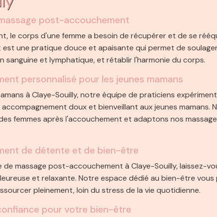
u massage post-accouchement
, le corps d'une femme a besoin de récupérer et de se rééqu
st une pratique douce et apaisante qui permet de soulager 
ion sanguine et lymphatique, et rétablir l'harmonie du corps.
nt personnalisé pour les jeunes mamans
mans à Claye-Souilly, notre équipe de praticiens expérimen
un accompagnement doux et bienveillant aux jeunes mamans. 
 des femmes après l'accouchement et adaptons nos massage
ment de détente et de bien-être
e de massage post-accouchement à Claye-Souilly, laissez-vo
eureuse et relaxante. Notre espace dédié au bien-être vous
ssourcer pleinement, loin du stress de la vie quotidienne.
onfiance pour votre bien-être