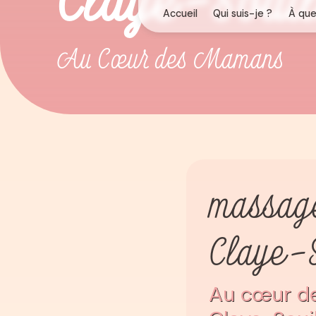
Au Cœur des Mamans
massage
Claye-S
Au cœur d
Claye-Souil