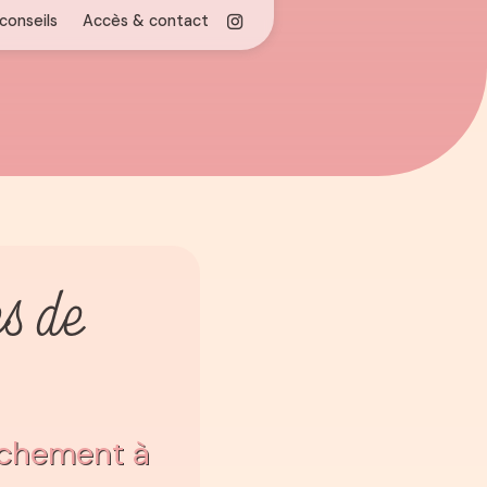
s de
chement à