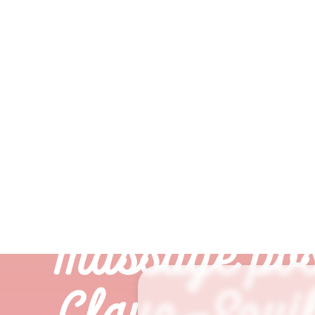
massage pos
Claye-Souil