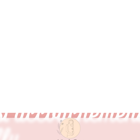
t accouchement
ly