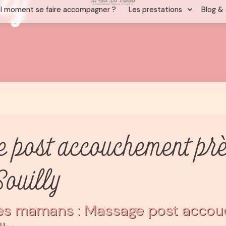
 post accouchement prè
ouilly
es mamans : Massage post accou
ly