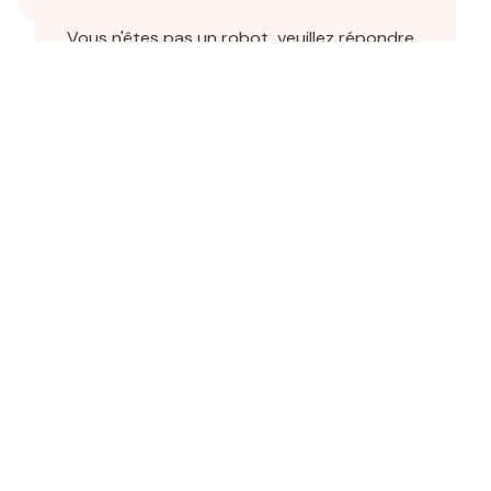
Vous n'êtes pas un robot, veuillez répondre
à cette question : combien font trois plus
quatre ?
En cochant cette case, j'accepte les
conditions particulières ci-dessous **