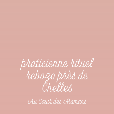
praticienne rituel
rebozo près de
Chelles
Au Cœur des Mamans